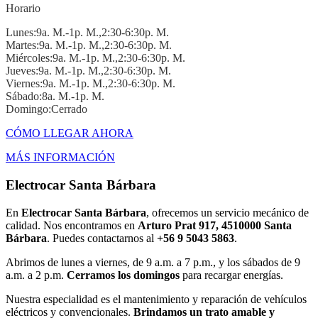
Horario
Lunes:9a. M.-1p. M.,2:30-6:30p. M.
Martes:9a. M.-1p. M.,2:30-6:30p. M.
Miércoles:9a. M.-1p. M.,2:30-6:30p. M.
Jueves:9a. M.-1p. M.,2:30-6:30p. M.
Viernes:9a. M.-1p. M.,2:30-6:30p. M.
Sábado:8a. M.-1p. M.
Domingo:Cerrado
CÓMO LLEGAR AHORA
MÁS INFORMACIÓN
Electrocar Santa Bárbara
En
Electrocar Santa Bárbara
, ofrecemos un servicio mecánico de
calidad. Nos encontramos en
Arturo Prat 917, 4510000 Santa
Bárbara
. Puedes contactarnos al
+56 9 5043 5863
.
Abrimos de lunes a viernes, de 9 a.m. a 7 p.m., y los sábados de 9
a.m. a 2 p.m.
Cerramos los domingos
para recargar energías.
Nuestra especialidad es el mantenimiento y reparación de vehículos
eléctricos y convencionales.
Brindamos un trato amable y