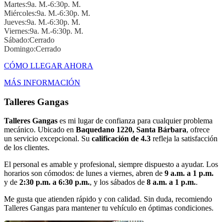
Martes:9a. M.-6:30p. M.
Miércoles:9a. M.-6:30p. M.
Jueves:9a. M.-6:30p. M.
Viernes:9a. M.-6:30p. M.
Sábado:Cerrado
Domingo:Cerrado
CÓMO LLEGAR AHORA
MÁS INFORMACIÓN
Talleres Gangas
Talleres Gangas
es mi lugar de confianza para cualquier problema
mecánico. Ubicado en
Baquedano 1220, Santa Bárbara
, ofrece
un servicio excepcional. Su
calificación de 4.3
refleja la satisfacción
de los clientes.
El personal es amable y profesional, siempre dispuesto a ayudar. Los
horarios son cómodos: de lunes a viernes, abren de
9 a.m. a 1 p.m.
y de
2:30 p.m. a 6:30 p.m.
, y los sábados de
8 a.m. a 1 p.m.
.
Me gusta que atienden rápido y con calidad. Sin duda, recomiendo
Talleres Gangas para mantener tu vehículo en óptimas condiciones.