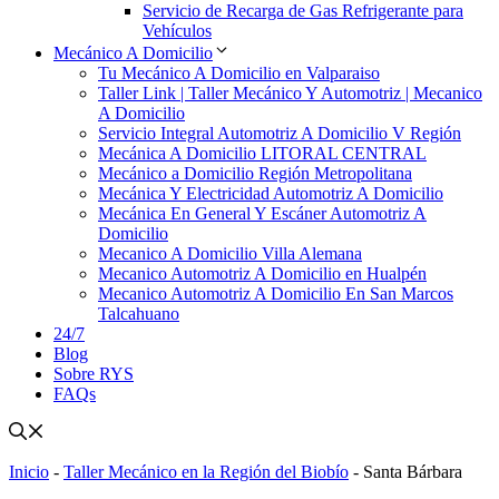
Servicio de Recarga de Gas Refrigerante para
Vehículos
Mecánico A Domicilio
Tu Mecánico A Domicilio en Valparaiso
Taller Link | Taller Mecánico Y Automotriz | Mecanico
A Domicilio
Servicio Integral Automotriz A Domicilio V Región
Mecánica A Domicilio LITORAL CENTRAL
Mecánico a Domicilio Región Metropolitana
Mecánica Y Electricidad Automotriz A Domicilio
Mecánica En General Y Escáner Automotriz A
Domicilio
Mecanico A Domicilio Villa Alemana
Mecanico Automotriz A Domicilio en Hualpén
Mecanico Automotriz A Domicilio En San Marcos
Talcahuano
24/7
Blog
Sobre RYS
FAQs
Inicio
-
Taller Mecánico en la Región del Biobío
-
Santa Bárbara