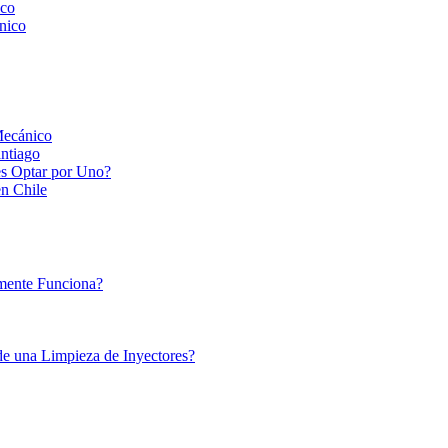
ico
nico
Mecánico
ntiago
es Optar por Uno?
en Chile
lmente Funciona?
de una Limpieza de Inyectores?