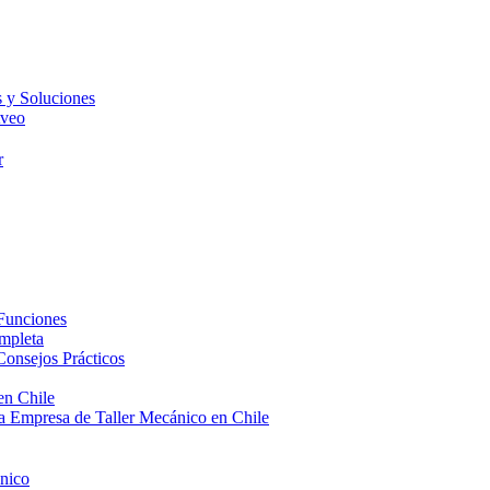
s y Soluciones
Aveo
r
 Funciones
mpleta
Consejos Prácticos
en Chile
a Empresa de Taller Mecánico en Chile
ánico