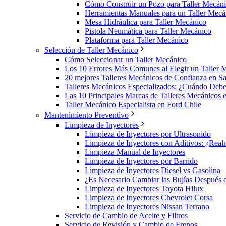
Cómo Construir un Pozo para Taller Mecán
Herramientas Manuales para un Taller Mecá
Mesa Hidráulica para Taller Mecánico
Pistola Neumática para Taller Mecánico
Plataforma para Taller Mecánico
Selección de Taller Mecánico
Cómo Seleccionar un Taller Mecánico
Los 10 Errores Más Comunes al Elegir un Taller 
20 mejores Talleres Mecánicos de Confianza en Sa
Talleres Mecánicos Especializados: ¿Cuándo Deb
Las 10 Principales Marcas de Talleres Mecánicos 
Taller Mecánico Especialista en Ford Chile
Mantenimiento Preventivo
Limpieza de Inyectores
Limpieza de Inyectores por Ultrasonido
Limpieza de Inyectores con Aditivos: ¿Rea
Limpieza Manual de Inyectores
Limpieza de Inyectores por Barrido
Limpieza de Inyectores Diesel vs Gasolina
¿Es Necesario Cambiar las Bujías Después 
Limpieza de Inyectores Toyota Hilux
Limpieza de Inyectores Chevrolet Corsa
Limpieza de Inyectores Nissan Terrano
Servicio de Cambio de Aceite y Filtros
Servicio de Revisión y Cambio de Frenos