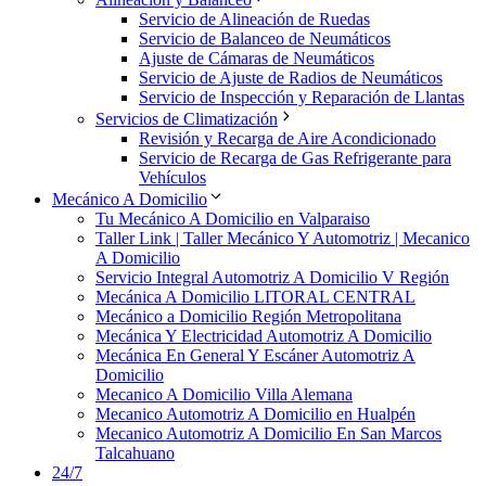
Servicio de Alineación de Ruedas
Servicio de Balanceo de Neumáticos
Ajuste de Cámaras de Neumáticos
Servicio de Ajuste de Radios de Neumáticos
Servicio de Inspección y Reparación de Llantas
Servicios de Climatización
Revisión y Recarga de Aire Acondicionado
Servicio de Recarga de Gas Refrigerante para
Vehículos
Mecánico A Domicilio
Tu Mecánico A Domicilio en Valparaiso
Taller Link | Taller Mecánico Y Automotriz | Mecanico
A Domicilio
Servicio Integral Automotriz A Domicilio V Región
Mecánica A Domicilio LITORAL CENTRAL
Mecánico a Domicilio Región Metropolitana
Mecánica Y Electricidad Automotriz A Domicilio
Mecánica En General Y Escáner Automotriz A
Domicilio
Mecanico A Domicilio Villa Alemana
Mecanico Automotriz A Domicilio en Hualpén
Mecanico Automotriz A Domicilio En San Marcos
Talcahuano
24/7