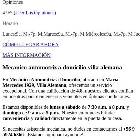
Opiniones
4.9/5 (
Leer Las Opiniones
)
Horario
Lunes:9a. M.-7p. M.martes:9a. M.-7p. M.miércoles:9a. M.-7p. M.ju
CÓMO LLEGAR AHORA
MÁS INFORMACIÓN
Mecanico automotriz a domicilio villa alemana
En
Mecánico Automotriz a Domicilio
, ubicado en
María
Mercedes 1929, Villa Alemana
, ofrecemos un servicio
excepcional. Con una calificación de
4.8
, nuestros clientes confían
en nosotros para mantener sus vehículos en óptimas condiciones.
Estamos disponibles de
lunes a sábado
de
7:30 a.m. a 8 p.m.
y
domingo
de
9 a.m. a 5 p.m.
. Nuestro enfoque es brindar
conveniencia y calidad
directamente en la puerta de tu casa.
Si necesitas asistencia mecánica, no dudes en contactarnos al
+56 9
5924 6366
. ¡Estamos aquí para ayudarte!