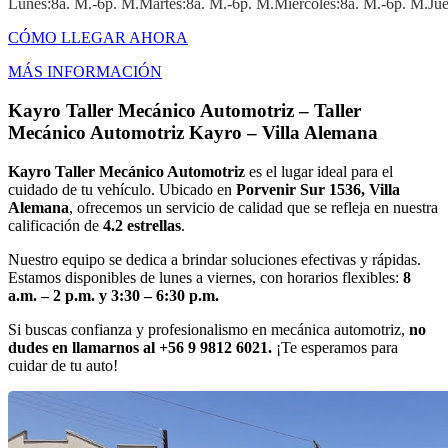
Lunes:8a. M.-6p. M.martes:8a. M.-6p. M.miércoles:8a. M.-6p. M.ju
CÓMO LLEGAR AHORA
MÁS INFORMACIÓN
Kayro Taller Mecánico Automotriz – Taller
Mecánico Automotriz Kayro – Villa Alemana
Kayro Taller Mecánico Automotriz
es el lugar ideal para el
cuidado de tu vehículo. Ubicado en
Porvenir Sur 1536, Villa
Alemana
, ofrecemos un servicio de calidad que se refleja en nuestra
calificación de
4.2 estrellas
.
Nuestro equipo se dedica a brindar soluciones efectivas y rápidas.
Estamos disponibles de lunes a viernes, con horarios flexibles:
8
a.m. – 2 p.m. y 3:30 – 6:30 p.m.
Si buscas confianza y profesionalismo en mecánica automotriz,
no
dudes en llamarnos al +56 9 9812 6021.
¡Te esperamos para
cuidar de tu auto!