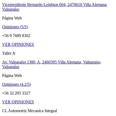
Vicepresidente Bernardo Leighton 604, 2470610 Villa Alemana,
Valparaíso
Página Web
Opiniones (
5/5
)
+56 9 7689 8302
VER OPINIONES
Taller Jr
Av. Valparaíso 1380, A, 2460395 Villa Alemana, Valparaiso,
Valparaíso
Página Web
Opiniones (
4.2/5
)
+56 32 295 3327
VER OPINIONES
CL Automotriz Mecanica Integral