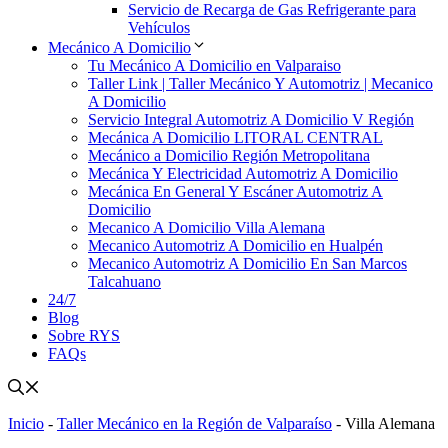
Servicio de Recarga de Gas Refrigerante para
Vehículos
Mecánico A Domicilio
Tu Mecánico A Domicilio en Valparaiso
Taller Link | Taller Mecánico Y Automotriz | Mecanico
A Domicilio
Servicio Integral Automotriz A Domicilio V Región
Mecánica A Domicilio LITORAL CENTRAL
Mecánico a Domicilio Región Metropolitana
Mecánica Y Electricidad Automotriz A Domicilio
Mecánica En General Y Escáner Automotriz A
Domicilio
Mecanico A Domicilio Villa Alemana
Mecanico Automotriz A Domicilio en Hualpén
Mecanico Automotriz A Domicilio En San Marcos
Talcahuano
24/7
Blog
Sobre RYS
FAQs
Inicio
-
Taller Mecánico en la Región de Valparaíso
-
Villa Alemana