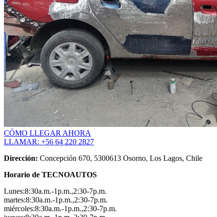
CÓMO LLEGAR AHORA
LLAMAR: +56 64 220 2827
Dirección:
Concepción 670, 5300613 Osorno, Los Lagos, Chile
Horario de TECNOAUTOS
Lunes:8:30a.m.-1p.m.,2:30-7p.m.
martes:8:30a.m.-1p.m.,2:30-7p.m.
miércoles:8:30a.m.-1p.m.,2:30-7p.m.