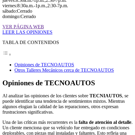
jueves:8:30a.m.-1p.m.,2:30-7p.m.
viernes:8:30a.m.-1p.m.,2:30-7p.m.
sábado:Cerrado
domingo:Cerrado
VER PÁGINA WEB
LEER LAS OPINIONES
TABLA DE CONTENIDOS
Opiniones de TECNOAUTOS
Otros Talleres Mecánicos cerca de TECNOAUTOS
Opiniones de TECNOAUTOS
Al analizar las opiniones de los clientes sobre
TECNIAUTOS
, se
puede identificar una tendencia de sentimientos mixtos. Mientras
algunos elogian la calidad de las reparaciones, otros expresan
frustraciones significativas.
Una de las críticas más recurrentes es la
falta de atención al detalle
.
Un cliente menciona que su vehículo fue entregado en condiciones
deplorables, con piezas mal instaladas y faltantes. Esto refleja una