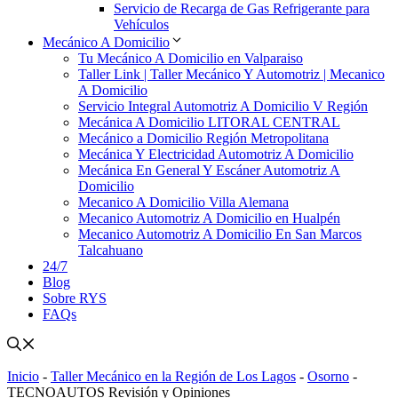
Servicio de Recarga de Gas Refrigerante para
Vehículos
Mecánico A Domicilio
Tu Mecánico A Domicilio en Valparaiso
Taller Link | Taller Mecánico Y Automotriz | Mecanico
A Domicilio
Servicio Integral Automotriz A Domicilio V Región
Mecánica A Domicilio LITORAL CENTRAL
Mecánico a Domicilio Región Metropolitana
Mecánica Y Electricidad Automotriz A Domicilio
Mecánica En General Y Escáner Automotriz A
Domicilio
Mecanico A Domicilio Villa Alemana
Mecanico Automotriz A Domicilio en Hualpén
Mecanico Automotriz A Domicilio En San Marcos
Talcahuano
24/7
Blog
Sobre RYS
FAQs
Inicio
-
Taller Mecánico en la Región de Los Lagos
-
Osorno
-
TECNOAUTOS Revisión y Opiniones