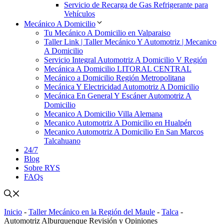
Servicio de Recarga de Gas Refrigerante para
Vehículos
Mecánico A Domicilio
Tu Mecánico A Domicilio en Valparaiso
Taller Link | Taller Mecánico Y Automotriz | Mecanico
A Domicilio
Servicio Integral Automotriz A Domicilio V Región
Mecánica A Domicilio LITORAL CENTRAL
Mecánico a Domicilio Región Metropolitana
Mecánica Y Electricidad Automotriz A Domicilio
Mecánica En General Y Escáner Automotriz A
Domicilio
Mecanico A Domicilio Villa Alemana
Mecanico Automotriz A Domicilio en Hualpén
Mecanico Automotriz A Domicilio En San Marcos
Talcahuano
24/7
Blog
Sobre RYS
FAQs
Inicio
-
Taller Mecánico en la Región del Maule
-
Talca
-
Automotriz Alburquenque Revisión y Opiniones