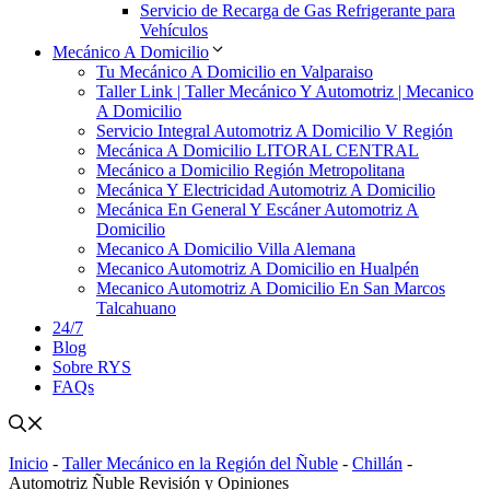
Servicio de Recarga de Gas Refrigerante para
Vehículos
Mecánico A Domicilio
Tu Mecánico A Domicilio en Valparaiso
Taller Link | Taller Mecánico Y Automotriz | Mecanico
A Domicilio
Servicio Integral Automotriz A Domicilio V Región
Mecánica A Domicilio LITORAL CENTRAL
Mecánico a Domicilio Región Metropolitana
Mecánica Y Electricidad Automotriz A Domicilio
Mecánica En General Y Escáner Automotriz A
Domicilio
Mecanico A Domicilio Villa Alemana
Mecanico Automotriz A Domicilio en Hualpén
Mecanico Automotriz A Domicilio En San Marcos
Talcahuano
24/7
Blog
Sobre RYS
FAQs
Inicio
-
Taller Mecánico en la Región del Ñuble
-
Chillán
-
Automotriz Ñuble Revisión y Opiniones