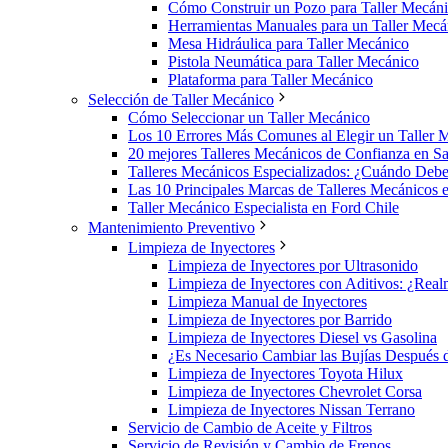
Cómo Construir un Pozo para Taller Mecán
Herramientas Manuales para un Taller Mecá
Mesa Hidráulica para Taller Mecánico
Pistola Neumática para Taller Mecánico
Plataforma para Taller Mecánico
Selección de Taller Mecánico
Cómo Seleccionar un Taller Mecánico
Los 10 Errores Más Comunes al Elegir un Taller 
20 mejores Talleres Mecánicos de Confianza en Sa
Talleres Mecánicos Especializados: ¿Cuándo Deb
Las 10 Principales Marcas de Talleres Mecánicos 
Taller Mecánico Especialista en Ford Chile
Mantenimiento Preventivo
Limpieza de Inyectores
Limpieza de Inyectores por Ultrasonido
Limpieza de Inyectores con Aditivos: ¿Rea
Limpieza Manual de Inyectores
Limpieza de Inyectores por Barrido
Limpieza de Inyectores Diesel vs Gasolina
¿Es Necesario Cambiar las Bujías Después 
Limpieza de Inyectores Toyota Hilux
Limpieza de Inyectores Chevrolet Corsa
Limpieza de Inyectores Nissan Terrano
Servicio de Cambio de Aceite y Filtros
Servicio de Revisión y Cambio de Frenos