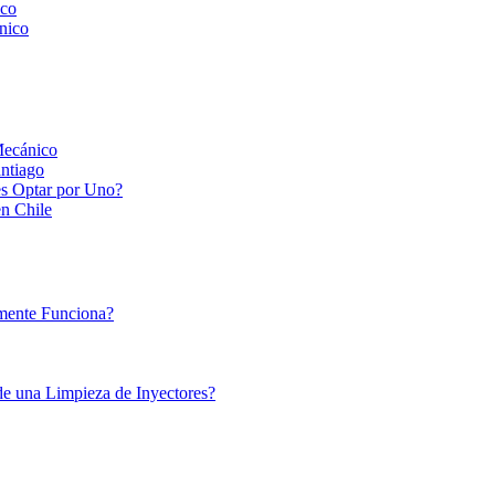
ico
nico
Mecánico
ntiago
es Optar por Uno?
en Chile
lmente Funciona?
de una Limpieza de Inyectores?